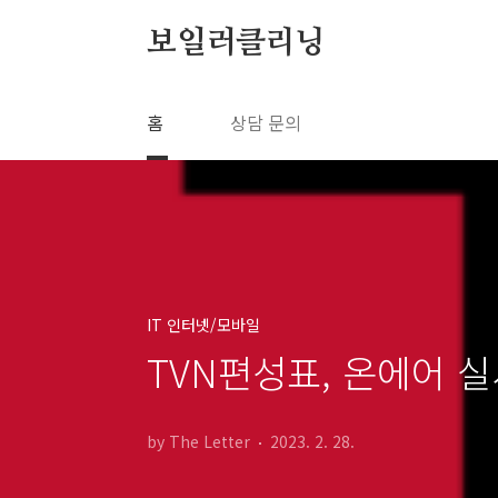
본문 바로가기
보일러클리닝
홈
상담 문의
IT 인터넷/모바일
TVN편성표, 온에어 실시
by The Letter
2023. 2. 28.