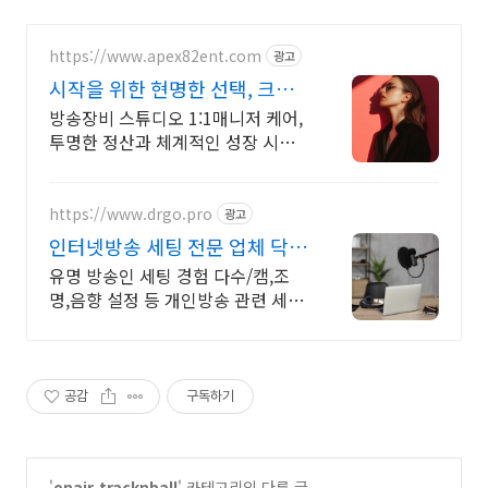
https://www.apex82ent.com
광고
시작을 위한 현명한 선택, 크리
에이터, BJ 상시 모집
방송장비 스튜디오 1:1매니저 케어,
투명한 정산과 체계적인 성장 시스
템
https://www.drgo.pro
광고
인터넷방송 세팅 전문 업체 닥터
고블린컴퍼니로 문의주세요
유명 방송인 세팅 경험 다수/캠,조
명,음향 설정 등 개인방송 관련 세팅
모두 가능 야외 방송 세팅 및 스튜디
오 세팅과 같은 특수 세팅도 가능합
니다.
공감
구독하기
'
onair.tracknball
' 카테고리의 다른 글