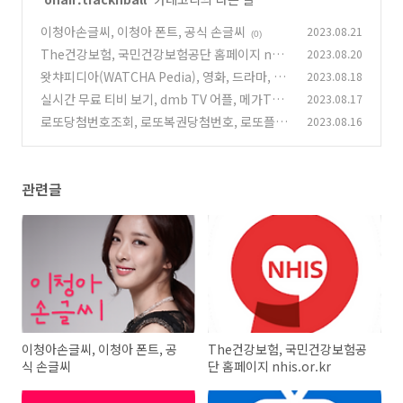
이청아손글씨, 이청아 폰트, 공식 손글씨
2023.08.21
(0)
The건강보험, 국민건강보험공단 홈페이지 nhi
2023.08.20
s.or.kr
왓챠피디아(WATCHA Pedia), 영화, 드라마, 책,
2023.08.18
(0)
웹툰 추천
실시간 무료 티비 보기, dmb TV 어플, 메가TV
2023.08.17
(0)
로또당첨번호조회, 로또복권당첨번호, 로또플레
2023.08.16
(0)
이(Lottoplay)
(0)
관련글
이청아손글씨, 이청아 폰트, 공
The건강보험, 국민건강보험공
식 손글씨
단 홈페이지 nhis.or.kr