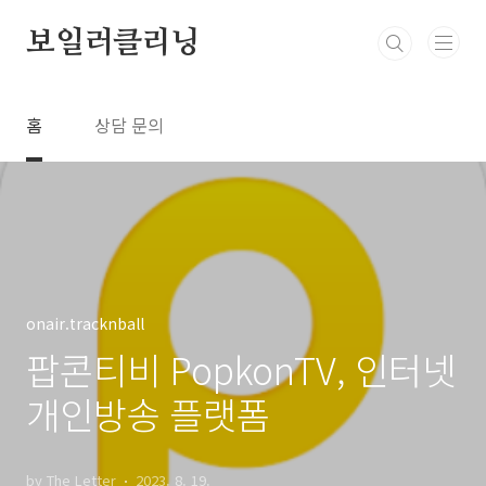
본문 바로가기
보일러클리닝
홈
상담 문의
onair.tracknball
팝콘티비 PopkonTV, 인터넷
개인방송 플랫폼
by The Letter
2023. 8. 19.