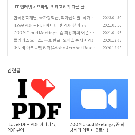
'
IT 인터넷
>
모바일
' 카테고리의 다른 글
한국장학재단, 국가장학금, 학자금대출, 국가교
2023.01.30
육근로장학금
iLovePDF – PDF 에디터 및 PDF 뷰어
2021.01.16
(0)
(0)
ZOOM Cloud Meetings, 줌 화상회의 어플 다
2021.01.06
운로드!
폴라리스 오피스, 무료 한글, 오피스 문서 + PDF,
2020.12.03
(0)
텍스트 뷰어
어도비 아크로뱃 리더(Adobe Acrobat Reade
2020.12.03
(0)
r), PDF 뷰어, 관리 & 문서변환 앱
(0)
관련글
iLovePDF – PDF 에디터 및
ZOOM Cloud Meetings, 줌 화
PDF 뷰어
상회의 어플 다운로드!