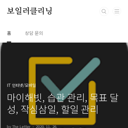
본문 바로가기
보일러클리닝
홈
상담 문의
IT 인터넷/모바일
마이해빗, 습관 관리, 목표 달
성, 작심삼일, 할일 관리
by The Letter
2020. 11. 26.