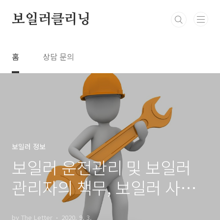
본문 바로가기
보일러클리닝
홈
상담 문의
보일러 정보
보일러 운전관리 및 보일러
관리자의 책무, 보일러 사용
기술 규격(KBO)
by The Letter
2020. 9. 3.