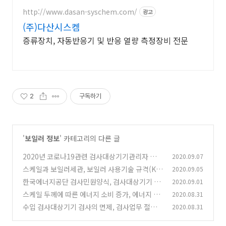
http://www.dasan-syschem.com/
광고
(주)다산시스켐
증류장치, 자동반응기 및 반응 열량 측정장비 전문
2
구독하기
'
보일러 정보
' 카테고리의 다른 글
2020년 코로나19관련 검사대상기기관리자 법정
2020.09.07
교육 및 양성교육 취소 공지, 한국에너지기술인
스케일과 보일러세관, 보일러 사용기술 규격(KB
2020.09.05
협회
O)
(0)
한국에너지공단 검사민원양식, 검사대상기기 민
2020.09.01
(0)
원업무에 필요한 서식자료
스케일 두께에 따른 에너지 소비 증가, 에너지 절
2020.08.31
(0)
감!
수입 검사대상기기 검사의 면제, 검사업무 절차
2020.08.31
(0)
(0)